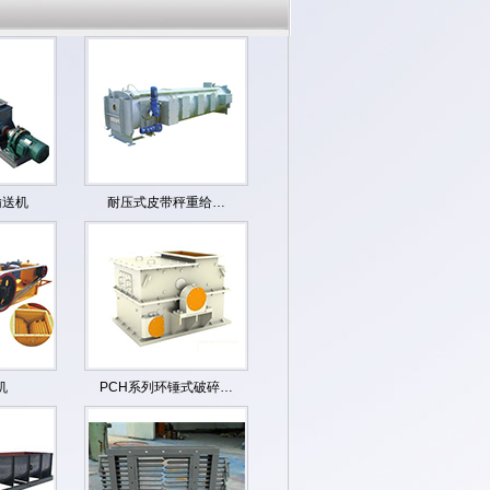
输送机
耐压式皮带秤重给…
机
PCH系列环锤式破碎…