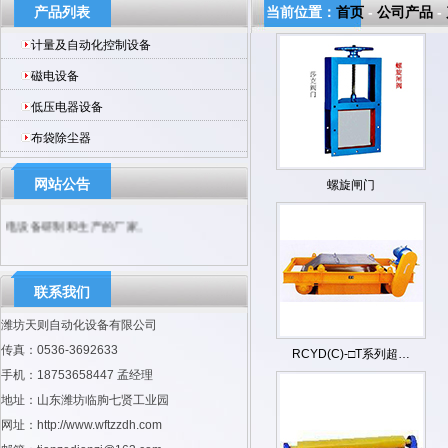
产品列表
当前位置：
首页
-
公司产品
-
计量及自动化控制设备
磁电设备
低压电器设备
布袋除尘器
网站公告
螺旋闸门
公司是国内较早从事自动化控制设备、磁
电设备研制和生产的厂家。
联系我们
潍坊天则自动化设备有限公司
传真：0536-3692633
RCYD(C)-□T系列超…
手机：18753658447 孟经理
地址：山东潍坊临朐七贤工业园
网址：http://www.wftzzdh.com