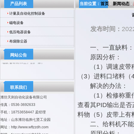
产品列表
当前位置：
首页
-
新闻动态
-
计量及自动化控制设备
磁电设备
发布时间：
202
低压电器设备
布袋除尘器
一、一直缺料：
公司是国内较早从事自动化控制设备、磁
网站公告
原因分析：
电设备研制和生产的厂家。
（1）调速皮带秤
（3）进料口堵料（
解决的办法：
联系我们
（1）检修称重传
潍坊天则自动化设备有限公司
查看其PID输出是
传真：0536-3692633
手机：18753658447 孟经理
料物（5）皮带上有
地址：山东潍坊临朐七贤工业园
二、给料机不能
网址：http://www.wftzzdh.com
原因分析：