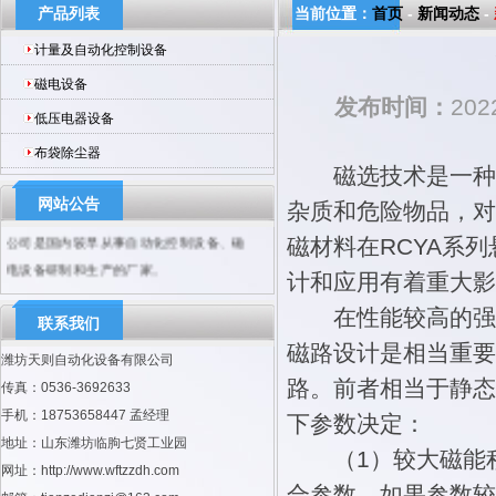
产品列表
当前位置：
首页
-
新闻动态
-
计量及自动化控制设备
磁电设备
发布时间：
202
低压电器设备
布袋除尘器
磁选技术是一种古
网站公告
杂质和危险物品，对
公司是国内较早从事自动化控制设备、磁
磁材料在RCYA系
电设备研制和生产的厂家。
计和应用有着重大影
在性能较高的强度永
联系我们
磁路设计是相当重要
潍坊天则自动化设备有限公司
路。前者相当于静态
传真：0536-3692633
手机：18753658447 孟经理
下参数决定：
地址：山东潍坊临朐七贤工业园
（1）较大磁能积
网址：http://www.wftzzdh.com
合参数。如果参数较